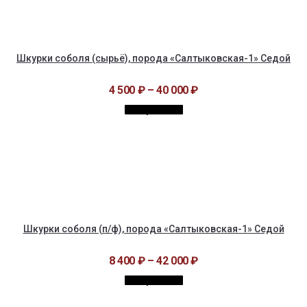
Шкурки соболя (сырьё), порода «Салтыковская-1» Седой
4 500
₽
–
40 000
₽
Выбрать ...
Шкурки соболя (п/ф), порода «Салтыковская-1» Седой
8 400
₽
–
42 000
₽
Выбрать ...