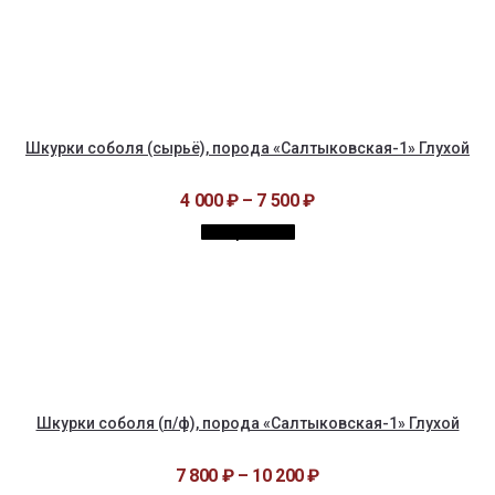
Шкурки соболя (сырьё), порода «Салтыковская-1» Глухой
4 000
₽
–
7 500
₽
Выбрать ...
Шкурки соболя (п/ф), порода «Салтыковская-1» Глухой
7 800
₽
–
10 200
₽